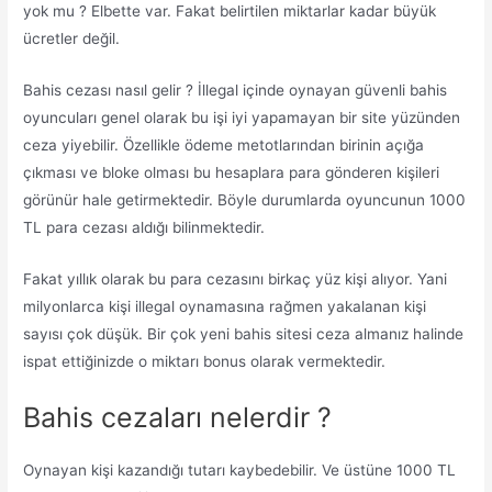
yok mu ? Elbette var. Fakat belirtilen miktarlar kadar büyük
ücretler değil.
Bahis cezası nasıl gelir ? İllegal içinde oynayan güvenli bahis
oyuncuları genel olarak bu işi iyi yapamayan bir site yüzünden
ceza yiyebilir. Özellikle ödeme metotlarından birinin açığa
çıkması ve bloke olması bu hesaplara para gönderen kişileri
görünür hale getirmektedir. Böyle durumlarda oyuncunun 1000
TL para cezası aldığı bilinmektedir.
Fakat yıllık olarak bu para cezasını birkaç yüz kişi alıyor. Yani
milyonlarca kişi illegal oynamasına rağmen yakalanan kişi
sayısı çok düşük. Bir çok yeni bahis sitesi ceza almanız halinde
ispat ettiğinizde o miktarı bonus olarak vermektedir.
Bahis cezaları nelerdir ?
Oynayan kişi kazandığı tutarı kaybedebilir. Ve üstüne 1000 TL