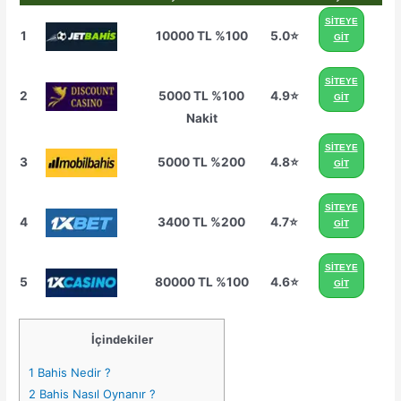
SİTEYE
1
10000 TL %100
5.0⭐
GİT
SİTEYE
2
5000 TL %100
4.9⭐
GİT
Nakit
SİTEYE
3
5000 TL %200
4.8⭐
GİT
SİTEYE
4
3400 TL %200
4.7⭐
GİT
SİTEYE
5
80000 TL %100
4.6⭐
GİT
İçindekiler
1
Bahis Nedir ?
2
Bahis Nasıl Oynanır ?