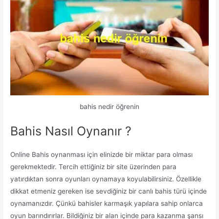
bahis nedir öğrenin
Bahis Nasıl Oynanır ?
Online Bahis oynanması için elinizde bir miktar para olması
gerekmektedir. Tercih ettiğiniz bir site üzerinden para
yatırdıktan sonra oyunları oynamaya koyulabilirsiniz. Özellikle
dikkat etmeniz gereken ise sevdiğiniz bir canlı bahis türü içinde
oynamanızdır. Çünkü bahisler karmaşık yapılara sahip onlarca
oyun barındırırlar. Bildiğiniz bir alan içinde para kazanma şansı