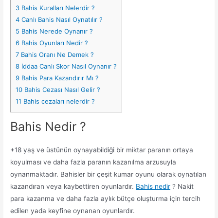
3
Bahis Kuralları Nelerdir ?
4
Canlı Bahis Nasıl Oynatılır ?
5
Bahis Nerede Oynanır ?
6
Bahis Oyunları Nedir ?
7
Bahis Oranı Ne Demek ?
8
İddaa Canlı Skor Nasıl Oynanır ?
9
Bahis Para Kazandırır Mı ?
10
Bahis Cezası Nasıl Gelir ?
11
Bahis cezaları nelerdir ?
Bahis Nedir ?
+18 yaş ve üstünün oynayabildiği bir miktar paranın ortaya
koyulması ve daha fazla paranın kazanılma arzusuyla
oynanmaktadır. Bahisler bir çeşit kumar oyunu olarak oynatılan
kazandıran veya kaybettiren oyunlardır.
Bahis nedir
? Nakit
para kazanma ve daha fazla aylık bütçe oluşturma için tercih
edilen yada keyfine oynanan oyunlardır.