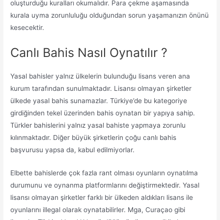
oluşturduğu kuralları okumalıdır. Para çekme aşamasında
kurala uyma zorunluluğu olduğundan sorun yaşamanızın önünü
kesecektir.
Canlı Bahis Nasıl Oynatılır ?
Yasal bahisler yalnız ülkelerin bulunduğu lisans veren ana
kurum tarafından sunulmaktadır. Lisansı olmayan şirketler
ülkede yasal bahis sunamazlar. Türkiye’de bu kategoriye
girdiğinden tekel üzerinden bahis oynatan bir yapıya sahip.
Türkler bahislerini yalnız yasal bahiste yapmaya zorunlu
kılınmaktadır. Diğer büyük şirketlerin çoğu canlı bahis
başvurusu yapsa da, kabul edilmiyorlar.
Elbette bahislerde çok fazla rant olması oyunların oynatılma
durumunu ve oynanma platformlarını değiştirmektedir. Yasal
lisansı olmayan şirketler farklı bir ülkeden aldıkları lisans ile
oyunlarını illegal olarak oynatabilirler. Mga, Curaçao gibi