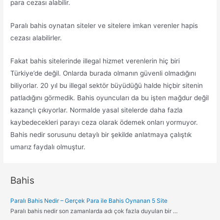
para cezası alabilir.
Paralı bahis oynatan siteler ve sitelere imkan verenler hapis
cezası alabilirler.
Fakat bahis sitelerinde illegal hizmet verenlerin hiç biri
Türkiye’de değil. Onlarda burada olmanın güvenli olmadığını
biliyorlar. 20 yıl bu illegal sektör büyüdüğü halde hiçbir sitenin
patladığını görmedik. Bahis oyuncuları da bu işten mağdur değil
kazançlı çıkıyorlar. Normalde yasal sitelerde daha fazla
kaybedecekleri parayı ceza olarak ödemek onları yormuyor.
Bahis nedir sorusunu detaylı bir şekilde anlatmaya çalıştık
umarız faydalı olmuştur.
Bahis
Paralı Bahis Nedir – Gerçek Para ile Bahis Oynanan 5 Site
Paralı bahis nedir son zamanlarda adı çok fazla duyulan bir …