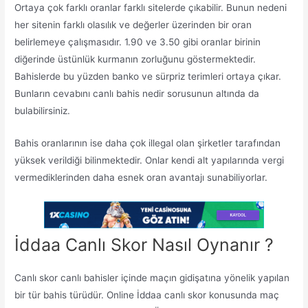
Ortaya çok farklı oranlar farklı sitelerde çıkabilir. Bunun nedeni
her sitenin farklı olasılık ve değerler üzerinden bir oran
belirlemeye çalışmasıdır. 1.90 ve 3.50 gibi oranlar birinin
diğerinde üstünlük kurmanın zorluğunu göstermektedir.
Bahislerde bu yüzden banko ve sürpriz terimleri ortaya çıkar.
Bunların cevabını canlı bahis nedir sorusunun altında da
bulabilirsiniz.
Bahis oranlarının ise daha çok illegal olan şirketler tarafından
yüksek verildiği bilinmektedir. Onlar kendi alt yapılarında vergi
vermediklerinden daha esnek oran avantajı sunabiliyorlar.
İddaa Canlı Skor Nasıl Oynanır ?
Canlı skor canlı bahisler içinde maçın gidişatına yönelik yapılan
bir tür bahis türüdür. Online İddaa canlı skor konusunda maç