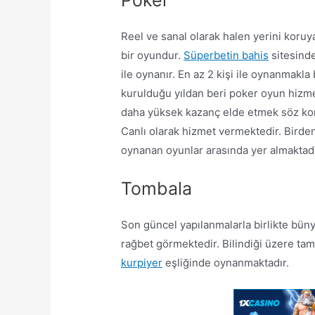
Poker
Reel ve sanal olarak halen yerini koru
bir oyundur.
Süperbetin bahis
sitesinde
ile oynanır. En az 2 kişi ile oynanmakla
kurulduğu yıldan beri poker oyun hizme
daha yüksek kazanç elde etmek söz konu
Canlı olarak hizmet vermektedir. Birde
oynanan oyunlar arasında yer almaktadı
Tombala
Son güncel yapılanmalarla birlikte büny
rağbet görmektedir. Bilindiği üzere tam
kurpiyer
eşliğinde oynanmaktadır.