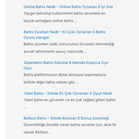
Online Bahis Nedir – Online Bahis Oynatan 4 İyi Site
Yaygın teknoloji kullanımının bahis severlere en
büyük armağanı online bahis …
Bahis Oyunları Nedir – En Çok Oynanan 5 Bahis
Oyunu Hangisi
Bahis oyunları nedir, sonucunun önceden bilinmediği
ancak tahminlerle sonuç hakkında …
Süperbetin Bahis Sitesine 9 Adımda Kolayca Üye
Olun
Bahis platformunun dijital dünyaya taşınmasıyla
birlikte diğer bahis siteleri gibi …
1xbet Bahis – Sitede En Çok Oynanan 4 Oyun Nedir
1xbet bahis en güvenilir ve en çok rağbet gören bahis
…
Betboo Bahis – Sitede Bulunan 6 Bonus Seçeneği
Güvenilirliğe öncelik veren bahis severler için, akla ilk
olarak Betboo …