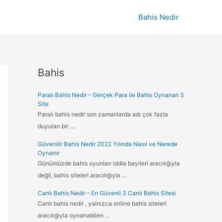
Bahis Nedir
Bahis
Paralı Bahis Nedir – Gerçek Para ile Bahis Oynanan 5
Site
Paralı bahis nedir son zamanlarda adı çok fazla
duyulan bir …
Güvenilir Bahis Nedir 2022 Yılında Nasıl ve Nerede
Oynanır
Günümüzde bahis oyunları iddia bayileri aracılığıyla
değil, bahis siteleri aracılığıyla …
Canlı Bahis Nedir – En Güvenli 3 Canlı Bahis Sitesi
Canlı bahis nedir , yalnızca online bahis siteleri
aracılığıyla oynanabilen …