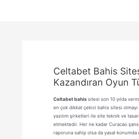
İçeriğe
atla
Celtabet Bahis Sit
Kazandıran Oyun T
Celtabet bahis
sitesi son 10 yılda ver
en çok dikkat çekici bahis sitesi olmayı
yazılım şirketleri ile site teknik ve tas
etmektedir. Her ne kadar Curacao şans 
raporuna sahip olsa da yasal konumda o