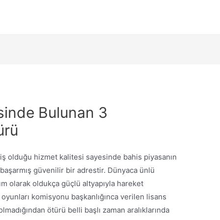
esinde Bulunan 3
ürü
miş olduğu hizmet kalitesi sayesinde bahis piyasanın
 başarmış güvenilir bir adrestir. Dünyaca ünlü
arım olarak oldukça güçlü altyapıyla hareket
oyunları komisyonu başkanlığınca verilen lisans
lmadığından ötürü belli başlı zaman aralıklarında