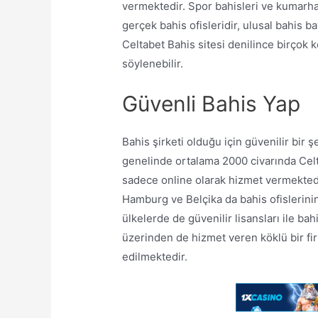
vermektedir. Spor bahisleri ve kumarhan
gerçek bahis ofisleridir, ulusal bahis 
Celtabet Bahis sitesi denilince birçok 
söylenebilir.
Güvenli Bahis Yap
Bahis şirketi olduğu için güvenilir bir
genelinde ortalama 2000 civarında Cel
sadece online olarak hizmet vermekted
Hamburg ve Belçika da bahis ofislerinin 
ülkelerde de güvenilir lisansları ile b
üzerinden de hizmet veren köklü bir fir
edilmektedir.