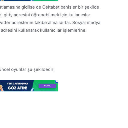
sıtlamasına gidilse de Celtabet bahisler bir şekilde
i giriş adresini öğrenebilmek için kullanıcılar
tter adreslerini takibe almalıdırlar. Sosyal medya
 adresini kullanarak kullanıcılar işlemlerine
üncel oyunlar şu şekildedir;